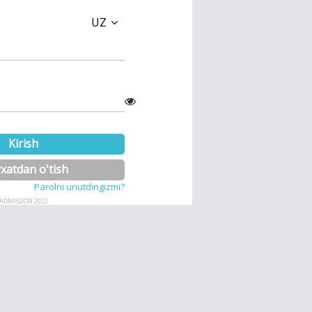
UZ
Kirish
xatdan o'tish
Parolni unutdingizmi?
ADMISSION 2022